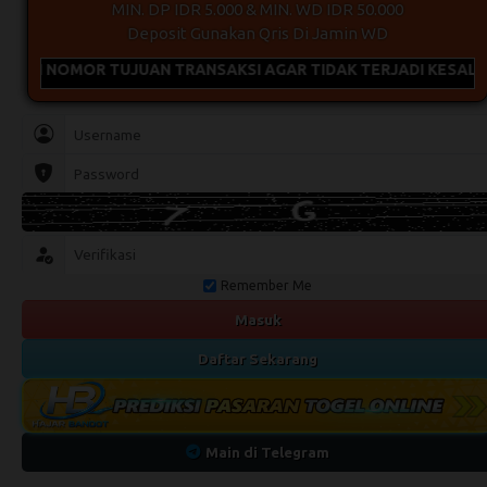
MIN. DP IDR 5.000 & MIN. WD IDR 50.000
Deposit Gunakan Qris Di Jamin WD
BALI NOMOR TUJUAN TRANSAKSI AGAR TIDAK TERJADI KESALAH
Remember Me
Masuk
Daftar Sekarang
Main di Telegram