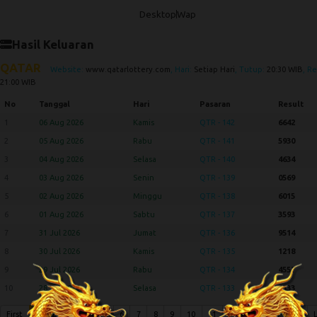
Desktop
Wap
Hasil Keluaran
QATAR
Website:
www.qatarlottery.com
, Hari:
Setiap Hari
, Tutup:
20:30 WIB
, Re
21:00 WIB
No
Tanggal
Hari
Pasaran
Result
1
06 Aug 2026
Kamis
QTR - 142
6642
2
05 Aug 2026
Rabu
QTR - 141
5930
3
04 Aug 2026
Selasa
QTR - 140
4634
4
03 Aug 2026
Senin
QTR - 139
0569
5
02 Aug 2026
Minggu
QTR - 138
6015
6
01 Aug 2026
Sabtu
QTR - 137
3593
7
31 Jul 2026
Jumat
QTR - 136
9514
8
30 Jul 2026
Kamis
QTR - 135
1218
9
29 Jul 2026
Rabu
QTR - 134
4557
10
28 Jul 2026
Selasa
QTR - 133
6533
First
1
2
3
4
5
6
7
8
9
10
11
12
13
14
15