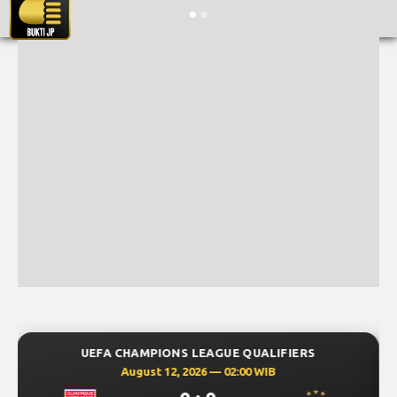
IFIERS
UEFA CHAMPIONS LEAGUE QUALIFIER
August 12, 2026 — 01:30 WIB