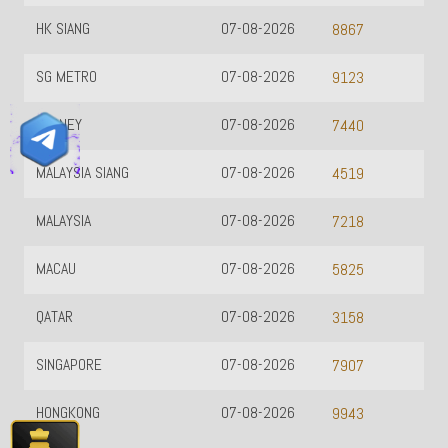
HK SIANG
07-08-2026
8867
SG METRO
07-08-2026
9123
SYDNEY
07-08-2026
7440
MALAYSIA SIANG
07-08-2026
4519
MALAYSIA
07-08-2026
7218
MACAU
07-08-2026
5825
QATAR
07-08-2026
3158
SINGAPORE
07-08-2026
7907
HONGKONG
07-08-2026
9943