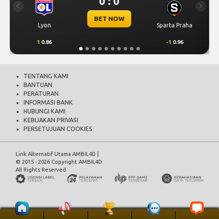
0 : 0
Previous
Next
BET NOW
Sparta Praha
SK Sturm Graz
Fene
-1
0.96
-0.5
0.95
0.
TENTANG KAMI
BANTUAN
PERATURAN
INFORMASI BANK
HUBUNGI KAMI
KEBIJAKAN PRIVASI
PERSETUJUAN COOKIES
Link Alternatif Utama AMBIL4D
|
© 2015 - 2026 Copyright AMBIL4D.
All Rights Reserved.