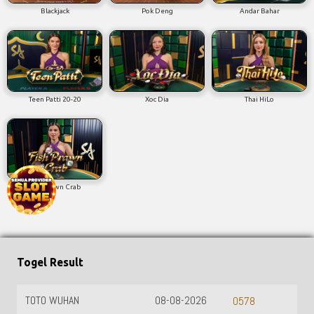
Blackjack
Pok Deng
Andar Bahar
Teen Patti 20-20
Xoc Dia
Thai HiLo
Fish Prawn Crab
Togel Result
TOTO WUHAN
08-08-2026
0578