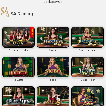
Desktop
Wap
SA Gaming
All Games Lobby
Baccarat
Speed Baccarat
Roulette
Sicbo
Dragon Tiger