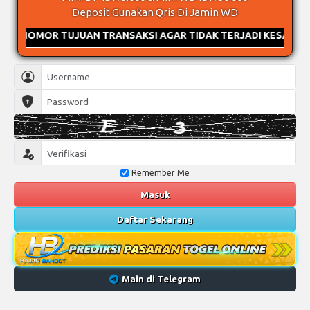
Deposit Gunakan Qris Di Jamin WD
LI NOMOR TUJUAN TRANSAKSI AGAR TIDAK TERJADI KESALAHA
Remember Me
Masuk
Daftar Sekarang
Main di Telegram