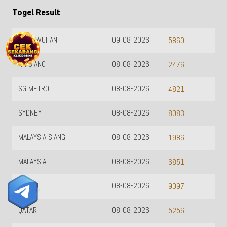
Togel Result
TOTO WUHAN
09-08-2026
5860
HK SIANG
08-08-2026
2476
SG METRO
08-08-2026
4821
SYDNEY
08-08-2026
8083
MALAYSIA SIANG
08-08-2026
1986
MALAYSIA
08-08-2026
6851
MACAU
08-08-2026
9097
QATAR
08-08-2026
5256